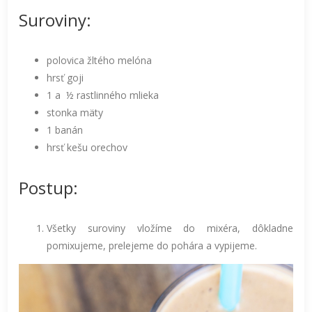
Suroviny:
polovica žltého melóna
hrsť goji
1 a ½ rastlinného mlieka
stonka mäty
1 banán
hrsť kešu orechov
Postup:
Všetky suroviny vložíme do mixéra, dôkladne
pomixujeme, prelejeme do pohára a vypijeme.