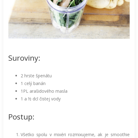
Suroviny:
2 hrste špenátu
1 celý banán
1PL arašidového masla
1 a ½ dcl čistej vody
Postup:
Všetko spolu v mixéri rozmixujeme, ak je smoothie