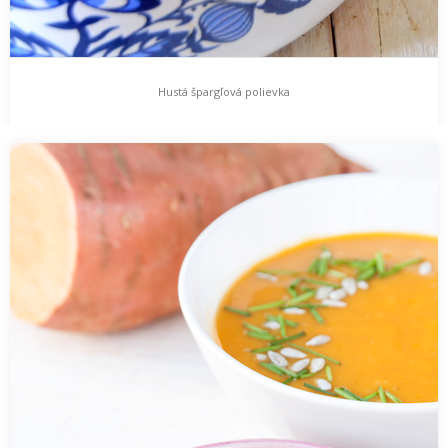
Hustá špargľová polievka