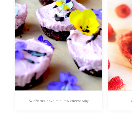
Svieže malinové mini raw cheesecaky