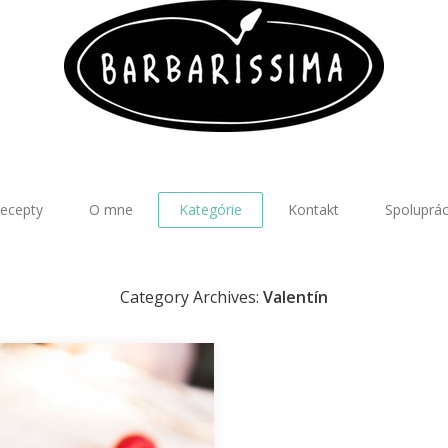
ecepty
O mne
Kategórie
Kontakt
Spoluprá
Category Archives:
Valentín