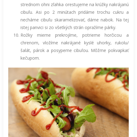
strednom ohni zľahka orestujeme na krúžky nakrájanú
cibuľu. Asi po 2 minútach pridáme trochu cukru a
necháme cibuľu skaramelizovať, dáme nabok. Na tej
istej panvici si zo všetkých strán opražíme párky.
Rožky mierne prekrojíme, potrieme horčicou a
chrenom, vložíme nakrájané kyslé uhorky, rukolu/
šalát, párok a posypeme cibuľou. Môžme pokvapkať
kečupom.