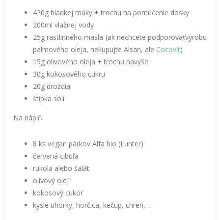
420g hladkej múky + trochu na pomúčenie dosky
200ml vlažnej vody
25g rastlinného masla (ak nechcete podporovaťvýrobu
palmového oleja, nekupujte Alsan, ale
Cocovit
)
15g olivového oleja + trochu navyše
30g kokosového cukru
20g droždia
štipka soli
Na náplň:
8 ks vegan párkov Alfa bio (Lunter)
červená cibuľa
rukola alebo šalát
olivový olej
kokosový cukor
kyslé uhorky, horčica, kečup, chren,…