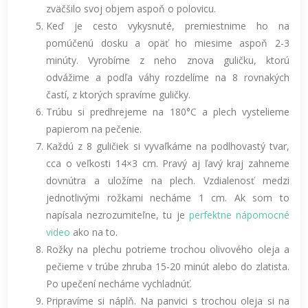
zväčšilo svoj objem aspoň o polovicu.
Keď je cesto vykysnuté, premiestnime ho na
pomúčenú dosku a opäť ho miesime aspoň 2-3
minúty. Vyrobíme z neho znova guličku, ktorú
odvážime a podľa váhy rozdelíme na 8 rovnakých
častí, z ktorých spravíme guličky.
Trúbu si predhrejeme na 180°C a plech vystelieme
papierom na pečenie.
Každú z 8 guličiek si vyvaľkáme na podlhovastý tvar,
cca o veľkosti 14×3 cm. Pravý aj ľavý kraj zahneme
dovnútra a uložíme na plech. Vzdialenosť medzi
jednotlivými rožkami necháme 1 cm. Ak som to
napísala nezrozumiteľne, tu je
perfektne nápomocné
video
ako na to.
Rožky na plechu potrieme trochou olivového oleja a
pečieme v trúbe zhruba 15-20 minút alebo do zlatista.
Po upečení necháme vychladnúť.
Pripravíme si náplň. Na panvici s trochou oleja si na