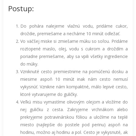
Postup:
Do pohára nalejeme vlažnú vodu, pridáme cukor,
droždie, premiešame a necháme 10 minút odležať.
Vo väčšej miske si zmiešame múku so soľou. Pridáme
roztopené maslo, olej, vodu s cukrom a droždím a
poriadne premiešame, aby sa vpili všetky ingrediencie
do múky.
Vzniknuté cesto premiestnime na pomúčenú dosku a
miesime aspoň 10 minút inak nám cesto nemusí
vykysnúť. Vznikne nám kompaktné, málo lepivé cesto,
ktoré vytvarujeme do guličky.
Veľkú misu vymastíme olivovým olejom a vložíme do
nej guličku z cesta. Zakryjeme vrchnákom alebo
prekryjeme potravinárskou fóliou a uložíme na teplé
miesto (najlepšie do postele pod perinu) aspoň na
hodinu, možno aj hodinu a pol. Cesto je vykysnuté, ak